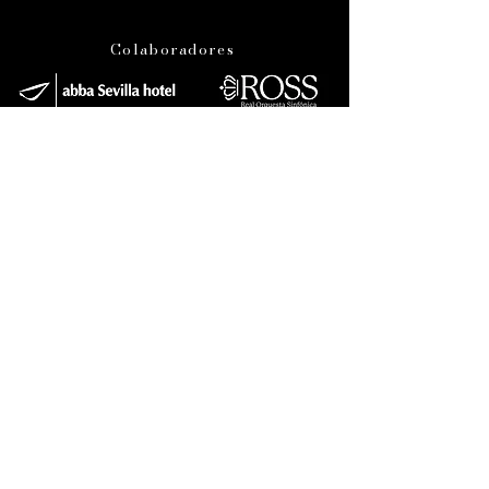
Colaboradores