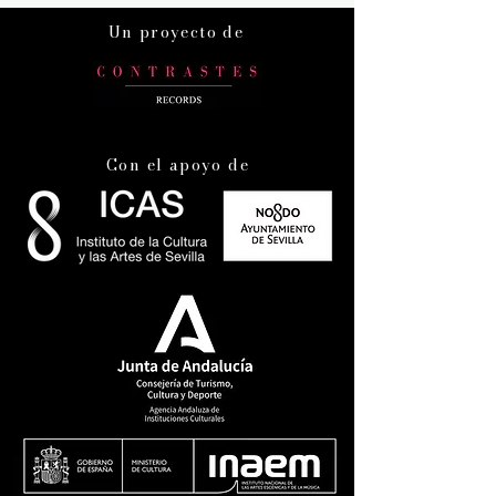
Un proyecto de
Con el apoyo de