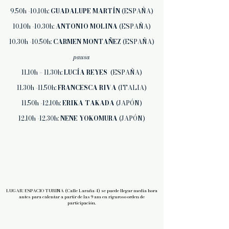
9.50h -10.10h:
GUADALUPE MARTÍN
(ESPAÑA)
10.10h -10.30h:
ANTONIO MOLINA
(ESPAÑA)
10.30h -10.50h:
CARMEN MONTAÑEZ
(ESPAÑA)
pausa
11.10h – 11.30h:
LUCÍA REYES
(ESPAÑA)
11.30h -11.50h:
FRANCESCA RIVA
(ITALIA)
11.50h -12.10h:
ERIKA TAKADA
(JAPÓN)
12.10h -12.30h:
NENE YOKOMURA
(JAPÓN)
LUGAR: ESPACIO TURINA (Calle Laraña 4) se puede llegar media hora
antes para calentar a partir de las 9 am en riguroso orden de
participación.