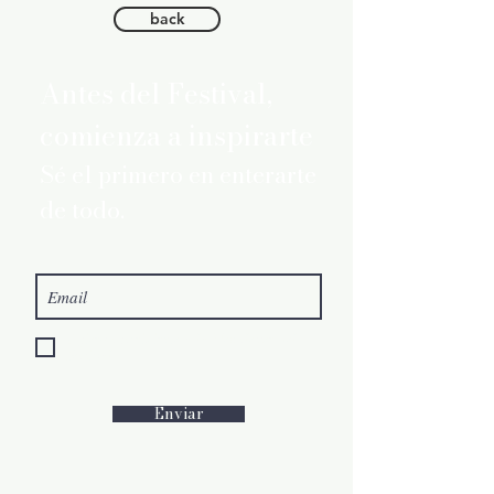
back
Antes del Festival,
comienza a inspirarte
Sé el primero en enterarte
de todo.
Quiero suscribirme a la Newsletter del
Festival
Enviar